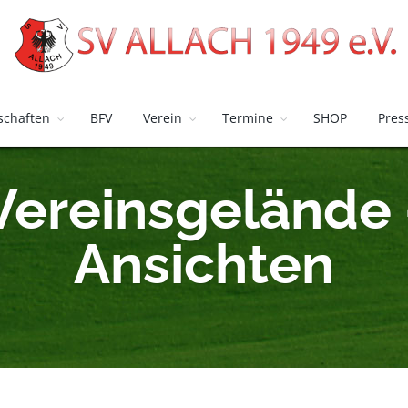
chaften
BFV
Verein
Termine
SHOP
Pres
Vereinsgelände 
Ansichten