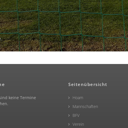
ne
Seitenübersicht
 sind keine Termine
Hoam
hen.
Mannschaften
BFV
Verein